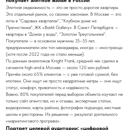
покупает элитное жильё в России
Элитная недвижимость — это не просто дорогие квартиры.
Это отдельный рынок, со своими законами. В Москве — это
лоты в "Садовых кварталах", "Клубном доме на
Пречистенке", ЖК «Barkli Gallery». В Санкт-Петербурге —
квартиры в "Домах у воды", "Золотом Треугольнике".
Покупатели — в основном мужчины 35–55 лет,
предприниматели или топ-менеджеры, иногда — иностранцы
(хотя после 2022 года их стало меньше).
По данным аналитиков Knight Frank, средний чек сделки в
сегменте high-end в Москве — около 120 млн рублей.
Причём около 65% клиентов — с уже готовой суммой, без
ипотеки. Они ищут не просто квадратные метры — они ищут
статус, комфорт, приватность и надёжность.
Важно: 80% покупателей перед выбором объекта изучают не
только сайт агентства, но и отзывы, экспертные статьи,
видеоролики, карты района, фотографии подъезда, местные
школы и рестораны. Их решение — результат длительного
«маркетингового прогрева».
Портрет целевой аудитории: «цифровой