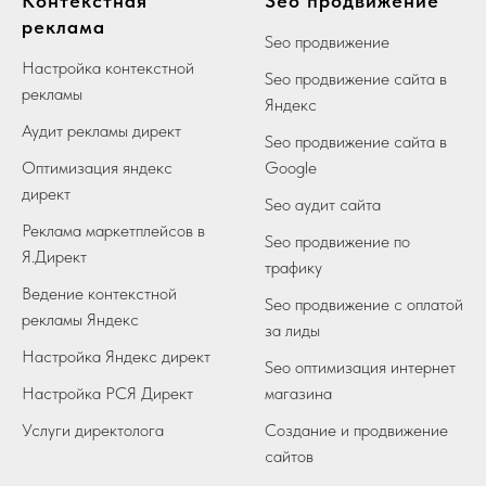
Контекстная
Seo продвижение
реклама
Seo продвижение
Настройка контекстной
Seo продвижение сайта в
рекламы
Яндекс
Аудит рекламы директ
Seo продвижение сайта в
Оптимизация яндекс
Google
директ
Seo аудит сайта
Реклама маркетплейсов в
Seo продвижение по
Я.Директ
трафику
Ведение контекстной
Seo продвижение с оплатой
рекламы Яндекс
за лиды
Настройка Яндекс директ
Seo оптимизация интернет
Настройка РСЯ Директ
магазина
Услуги директолога
Создание и продвижение
сайтов