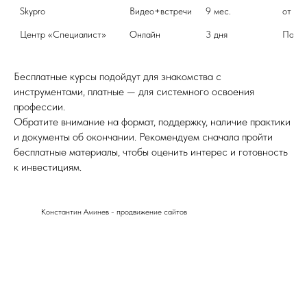
Skypro
Видео+встречи
9 мес.
от 12
Центр «Специалист»
Онлайн
3 дня
По за
Бесплатные курсы подойдут для знакомства с
инструментами, платные — для системного освоения
профессии.
Обратите внимание на формат, поддержку, наличие практики
и документы об окончании. Рекомендуем сначала пройти
бесплатные материалы, чтобы оценить интерес и готовность
к инвестициям.
Константин Аминев - продвижение сайтов