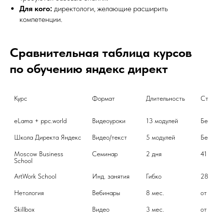
Для кого:
директологи, желающие расширить
компетенции.
Сравнительная таблица курсов
по обучению яндекс директ
Курс 
Формат 
Длительность 
Стоим
eLama + ppc.world
Видеоуроки
13 модулей
Беспл
Школа Директа Яндекс
Видео/текст
5 модулей
Беспл
Moscow Business 
Семинар
2 дня
41 90
School
ArtWork School
Инд. занятия
Гибко
28 00
Нетология
Вебинары
8 мес.
от 76
Skillbox
Видео
3 мес.
от 35