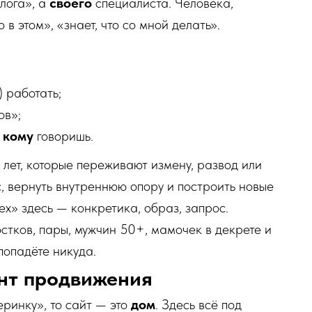
олога», а
своего
специалиста. Человека,
в этом», «знает, что со мной делать».
) работать;
ов»;
,
кому
говоришь.
ет, которые переживают измену, развод или
, вернуть внутреннюю опору и построить новые
ех» здесь — конкретика, образ, запрос.
стков, пары, мужчин 50+, мамочек в декрете и
попадёте никуда.
ент продвижения
еринку», то сайт — это
дом
. Здесь всё под