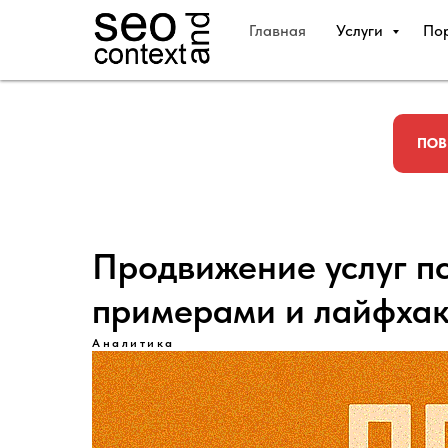
Главная
Услуги
По
ПОВ
Продвижение услуг пс
примерами и лайфха
Аналитика