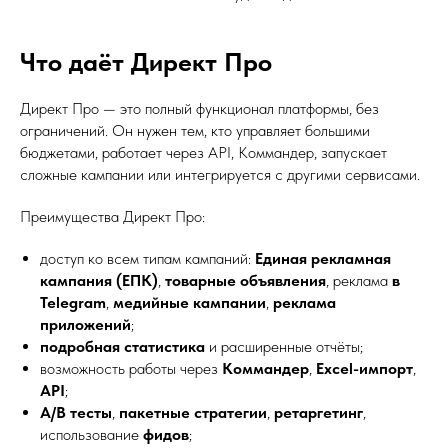
Что даёт Директ Про
Директ Про — это полный функционал платформы, без
ограничений. Он нужен тем, кто управляет большими
бюджетами, работает через API, Коммандер, запускает
сложные кампании или интегрируется с другими сервисами.
Преимущества Директ Про:
доступ ко всем типам кампаний:
Единая рекламная
кампания (ЕПК)
,
товарные объявления
, реклама
в
Telegram
,
медийные кампании
,
реклама
приложений
;
подробная статистика
и расширенные отчёты;
возможность работы через
Коммандер
,
Excel-импорт
,
API
;
A/B тесты
,
пакетные стратегии
,
ретаргетинг
,
использование
фидов
;