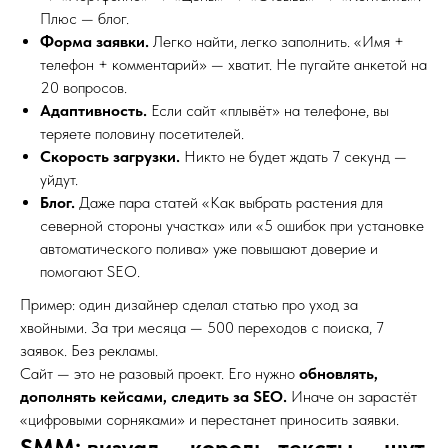
Плюс — блог.
Форма заявки.
Легко найти, легко заполнить. «Имя +
телефон + комментарий» — хватит. Не пугайте анкетой на
20 вопросов.
Адаптивность.
Если сайт «плывёт» на телефоне, вы
теряете половину посетителей.
Скорость загрузки.
Никто не будет ждать 7 секунд —
уйдут.
Блог.
Даже пара статей «Как выбрать растения для
северной стороны участка» или «5 ошибок при установке
автоматического полива» уже повышают доверие и
помогают SEO.
Пример: один дизайнер сделал статью про уход за
хвойными. За три месяца — 500 переходов с поиска, 7
заявок. Без рекламы.
Сайт — это не разовый проект. Его нужно
обновлять,
дополнять кейсами, следить за SEO.
Иначе он зарастёт
«цифровыми сорняками» и перестанет приносить заявки.
SMM: визуал — король, тексты — шут