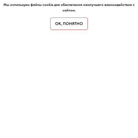
Мы используем файлы cookie для обеспечения наилучшего взаимодействия с
сайтом.
ОК, ПОНЯТНО
Нужна консультация по
продвижению?
Оставьте заявку или напишите в любой