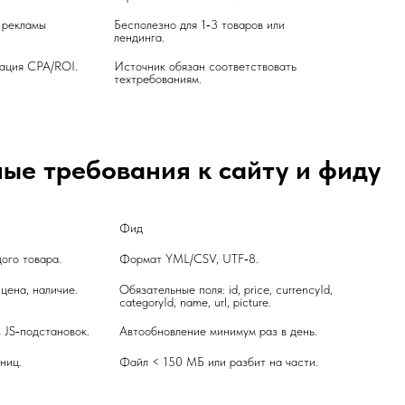
рекламы 
Бесполезно для 1‑3 товаров или 
лендинга.
ация CPA/ROI.
Источник обязан соответствовать 
техтребованиям.
е требования к сайту и фиду
Фид
ого товара.
Формат YML/CSV, UTF‑8.
 цена, наличие.
Обязательные поля: id, price, currencyId, 
categoryId, name, url, picture.
 JS‑подстановок.
Автообновление минимум раз в день.
ниц.
Файл < 150 МБ или разбит на части.