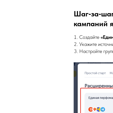
Шаг‑за‑шаг
кампаний я
Создайте
«Еди
Укажите источн
Настройте груп