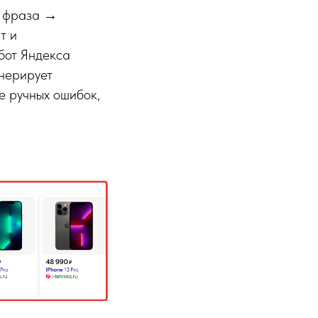
я фраза →
т и
бот Яндекса
енерирует
е ручных ошибок,