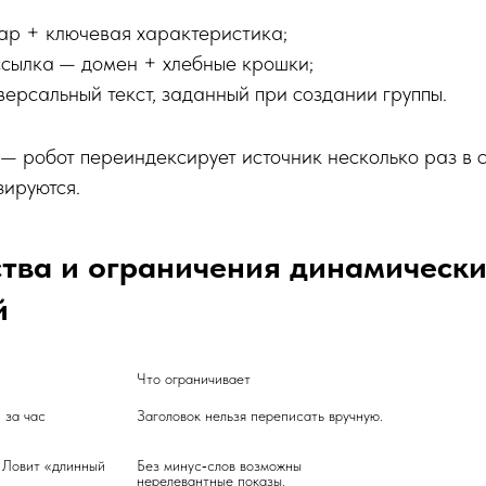
вар + ключевая характеристика;
сылка — домен + хлебные крошки;
ерсальный текст, заданный при создании группы.
— робот переиндексирует источник несколько раз в с
зируются.
тва и ограничения динамически
й
Что ограничивает
за час 
Заголовок нельзя переписать вручную.
 Ловит «длинный 
Без минус‑слов возможны 
нерелевантные показы.