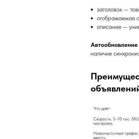
заголовок — то
отображаемая с
описание — унив
Автообновление
наличие синхрони
Преимущес
объявлени
Что даёт
Скорость. 5–10 тыс. SKU 
настройки.
Низкочастотный трафик.
хвост».