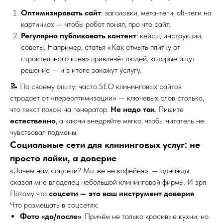
Оптимизировать сайт
: заголовки, мета-теги, alt-теги на
картинках — чтобы робот понял, про что сайт.
Регулярно публиковать контент
: кейсы, инструкции,
советы. Например, статья «Как отмыть плитку от
строительного клея» привлечёт людей, которые ищут
решение — и в итоге закажут услугу.
📝 По своему опыту: часто SEO клининговых сайтов
страдает от «переоптимизации» — ключевых слов столько,
что текст похож на генератор.
Не надо так
. Пишите
естественно
, а ключи внедряйте мягко, чтобы читатель не
чувствовал подмены.
Социальные сети для клининговых услуг: не
просто лайки, а доверие
«Зачем нам соцсети? Мы же не кофейня», — однажды
сказал мне владелец небольшой клининговой фирмы. И зря.
Потому что
соцсети — это ваш инструмент доверия
.
Что размещать в соцсетях:
Фото «до/после»
. Причём не только красивые кухни, но