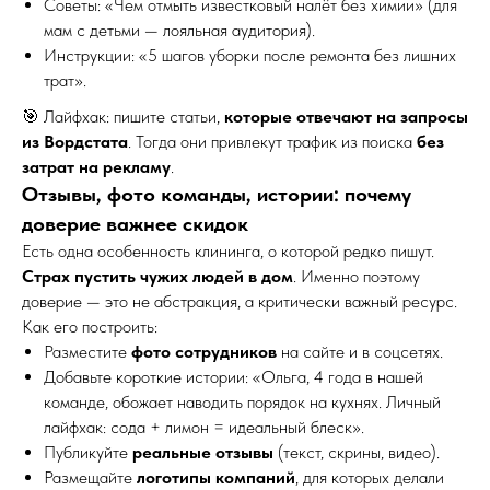
Советы: «Чем отмыть известковый налёт без химии» (для
мам с детьми — лояльная аудитория).
Инструкции: «5 шагов уборки после ремонта без лишних
трат».
🎯 Лайфхак: пишите статьи,
которые отвечают на запросы
из Вордстата
. Тогда они привлекут трафик из поиска
без
затрат на рекламу
.
Отзывы, фото команды, истории: почему
доверие важнее скидок
Есть одна особенность клининга, о которой редко пишут.
Страх пустить чужих людей в дом
. Именно поэтому
доверие — это не абстракция, а критически важный ресурс.
Как его построить:
Разместите
фото сотрудников
на сайте и в соцсетях.
Добавьте короткие истории: «Ольга, 4 года в нашей
команде, обожает наводить порядок на кухнях. Личный
лайфхак: сода + лимон = идеальный блеск».
Публикуйте
реальные отзывы
(текст, скрины, видео).
Размещайте
логотипы компаний
, для которых делали