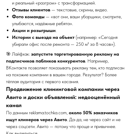
и реальный «разгром» с трансформацией.
Отзывы клиентов
— текстовые, скрины, видео.
Фото команды
— «вот они, ваши уборщики, смотрите,
улыбаются, надёжные ребята».
Акции и розыгрыши
.
Истории с выезда на объект
(например: «Сегодня
убирали офис после ремонта — 250 м² за 8 часов»).
🎯 Лайфхак:
запустите таргетированную рекламу на
подписчиков пабликов конкурентов
. Например,
ВКонтакте позволяет показывать рекламу тем, кто подписан
на похожие компании в вашем городе. Результат? Более
тёплая аудитория с первого касания.
Продвижение клининговой компании через
Авито и доски объявлений: недооценённый
канал
По данным reklama.tochka.com,
около 50% заказчиков
ищут клинеров через Авито
. Да-да, не через сайт и не
через соцсети. Авито — потому что проще и привычнее.
Как выделиться: