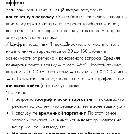
эффект
Если вам нужны клиенты
ещё вчера
, запускайте
контекстную рекламу
. Она работает так: человек вводит в
поиске «уборка квартиры после ремонта Москва», и бац —
ваше объявление в первых строках. Да, платное место, но
зато сразу перед глазами.
⚡️
Цифры
: по данным Яндекс.Директа, стоимость клика в
нише клининга варьируется от 30 до 150 рублей в
зависимости от региона и конкретного запроса. Средняя
конверсия сайта в заявку — около 3-5%. Простой пример:
потратили 10 000 ₽ на рекламу → получили 200-300 кликов
→ 6-15 заявок. Понятно, что дело не только в трафике, но и в
качестве сайта
(об этом чуть позже).
Что важно:
Настройте
географический таргетинг
— показывайте
рекламу только тем, кто реально живёт в зоне ваших услуг.
Используйте
временной таргетинг
. По статистике,
запросы «заказать клининг» чаще всего приходятся на
вечерние часы и выходные.
Не поленитесь написать разные объявления под