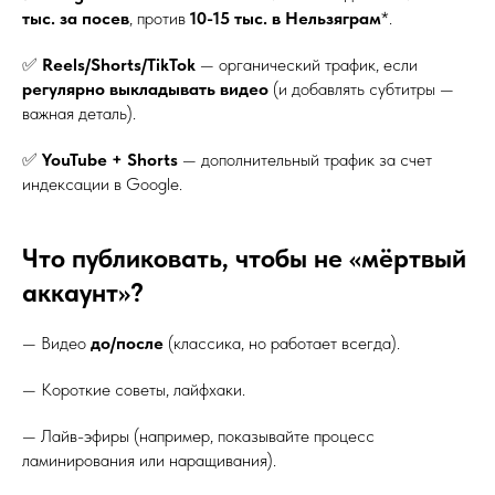
тыс. за посев
, против
10-15 тыс. в Нельзяграм
*.
✅
Reels/Shorts/TikTok
— органический трафик, если
регулярно выкладывать видео
(и добавлять субтитры —
важная деталь).
✅
YouTube + Shorts
— дополнительный трафик за счет
индексации в Google.
Что публиковать, чтобы не «мёртвый
аккаунт»?
— Видео
до/после
(классика, но работает всегда).
— Короткие советы, лайфхаки.
— Лайв-эфиры (например, показывайте процесс
ламинирования или наращивания).