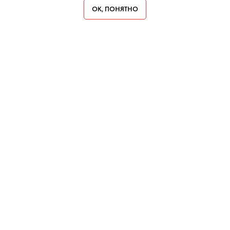
ОК, ПОНЯТНО
Нужна консультация по
продвижению?
Оставьте заявку или напишите в любой
мессенджер
Начнем работу без предоплаты