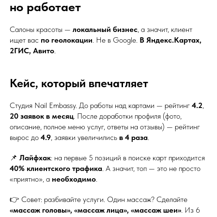
но работает
Салоны красоты —
локальный бизнес
, а значит, клиент
ищет вас
по геолокации
. Не в Google.
В Яндекс.Картах,
2ГИС, Авито
.
Кейс, который впечатляет
Студия Nail Embassy. До работы над картами — рейтинг
4.2
,
20 заявок в месяц
. После доработки профиля (фото,
описание, полное меню услуг, ответы на отзывы) — рейтинг
вырос до
4.9
, заявки увеличились
в 4 раза
.
📌
Лайфхак
: на первые 5 позиций в поиске карт приходится
40% клиентского трафика
. А значит, топ — это не просто
«приятно», а
необходимо
.
👉 Совет: разбивайте услуги. Один массаж? Сделайте
«массаж головы», «массаж лица», «массаж шеи»
. Из 6